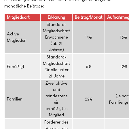
monatliche Beiträge:
Mitgliedsart
Erklärung
Beitrag/Monat
Aufnahmeg
Standard-
Mitgliedschaft
Aktive
Erwachsene
14€
15€
Mitglieder
(ab 21
Jahren)
Standard-
Mitgliedschaft
Ermäßigt
6€
12€
für alle unter
21 Jahre
Zwei aktive
und
mindestens
(je na
Familien
22€
ein
Familieng
ermäßigtes
Mitglied
Förderer des
Vereins, die